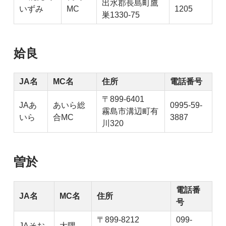
出水郡長島町鷹
いずみ
MC
1205
巣1330-75
姶良
JA名
MC名
住所
電話番号
〒899-6401
JAあ
あいら総
0995-59-
霧島市溝辺町有
いら
合MC
3887
川320
曽於
電話番
JA名
MC名
住所
号
〒899-8212
099-
JAそお
大隅