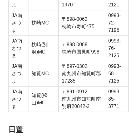
ま
1970
2121
JA南
0993-
〒898-0062
さつ
枕崎MC
72-
枕崎市寿町475
ま
7195
JA南
0993-
枕崎(別
〒898-0088
さつ
76-
府)MC
枕崎市国見町998
ま
2125
JA南
〒897-0302
0993-
さつ
知覧MC
南九州市知覧町郡
58-
ま
17285
7125
JA南
〒891-0912
0993-
知覧(松
さつ
南九州市知覧町南
85-
山)MC
ま
別府20842-2
3771
日置