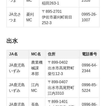
つま
MC
2316
稲田263-1
〒895-2701
JA北さ
菱刈
0995-26-
伊佐市菱刈町前目
つま
MC
1007
252-3
出水
JA名
MC名
住所
電話番号
農業機
〒899-0402
JA鹿児島
0996-64-
械課
出水市高尾野町
いずみ
2344
本部
柴引12-3
〒899-0407
JA鹿児島
江内
0996-85-
出水市高尾野町
いずみ
MC
5224
江内3310
〒899-1401
JA鹿児島
長島
0996-86-