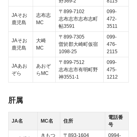
野369-2
8115
〒899-7102
099-
JAそお
志布志
志布志市志布志町
472-
鹿児島
MC
帖3591
3511
〒899-7305
099-
JAそお
大崎
曽於郡大崎町仮宿
476-
鹿児島
MC
1098-25
2115
〒899-7512
099-
JAあお
あおぞ
志布志市有明町野
475-
ぞら
らMC
神3551-1
1212
肝属
電話番
JA名
MC名
住所
号
きもつ
〒893-1604
0994-