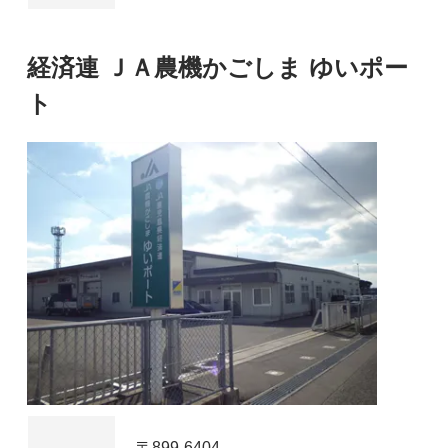
経済連 ＪＡ農機かごしま ゆいポー
ト
〒899-6404