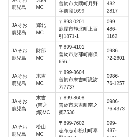
曽於市大隅町月野
482-
鹿児島
MC
字前段1699
2817
〒893-0201
099-
JAそお
輝北
鹿屋市輝北町上百
486-
鹿児島
MC
引1871-1
1162
〒899-4101
JAそお
財部
0986-
曽於市財部町南俣
鹿児島
MC
72-2601
656-1
〒899-8604
JAそお
末吉
0986-
曽於市末吉町諏訪
鹿児島
MC
76-1257
方7737
末吉
〒899-8608
JAそお
0986-
(南之
曽於市末吉町南之
鹿児島
76-4373
郷)MC
郷7536
〒899-7602
099-
JAそお
松山
志布志市松山町泰
487-
鹿児島
MC