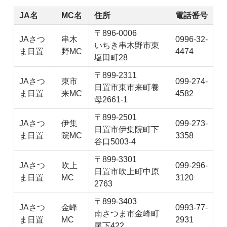
JA名
MC名
住所
電話番号
〒896-0006
JAさつ
串木
0996-32-
いちき串木野市東
ま日置
野MC
4474
塩田町28
〒899-2311
JAさつ
東市
099-274-
日置市東市来町養
ま日置
来MC
4582
母2661-1
〒899-2501
JAさつ
伊集
099-273-
日置市伊集院町下
ま日置
院MC
3358
谷口5003-4
〒899-3301
JAさつ
吹上
099-296-
日置市吹上町中原
ま日置
MC
3120
2763
〒899-3403
JAさつ
金峰
0993-77-
南さつま市金峰町
ま日置
MC
2931
尾下422