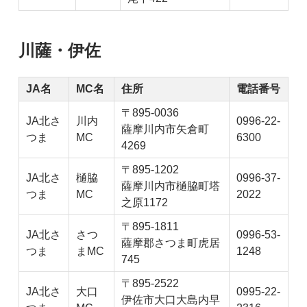
川薩・伊佐
JA名
MC名
住所
電話番号
〒895-0036
JA北さ
川内
0996-22-
薩摩川内市矢倉町
つま
MC
6300
4269
〒895-1202
JA北さ
樋脇
0996-37-
薩摩川内市樋脇町塔
つま
MC
2022
之原1172
〒895-1811
JA北さ
さつ
0996-53-
薩摩郡さつま町虎居
つま
まMC
1248
745
〒895-2522
JA北さ
大口
0995-22-
伊佐市大口大島内早